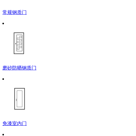
常规钢质门
磨砂防晒钢质门
免漆室内门