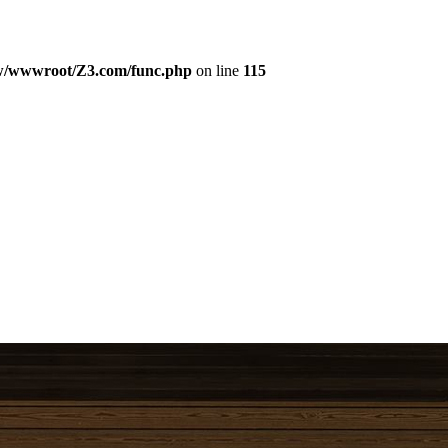
/wwwroot/Z3.com/func.php
on line
115